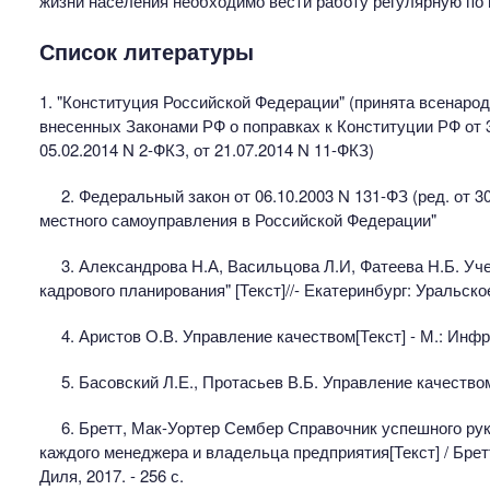
жизни населения необходимо вести работу регулярную по
Список литературы
1. "Конституция Российской Федерации" (принята всенарод
внесенных Законами РФ о поправках к Конституции РФ от 30
05.02.2014 N 2-ФКЗ, от 21.07.2014 N 11-ФКЗ)
2. Федеральный закон от 06.10.2003 N 131-ФЗ (ред. от 
местного самоуправления в Российской Федерации"
3. Александрова Н.А, Васильцова Л.И, Фатеева Н.Б. Уч
кадрового планирования" [Текст]//- Екатеринбург: Уральское
4. Аристов О.В. Управление качеством[Текст] - М.: Инфра
5. Басовский Л.Е., Протасьев В.Б. Управление качеством[
6. Бретт, Мак-Уортер Сембер Справочник успешного ру
каждого менеджера и владельца предприятия[Текст] / Брет
Диля, 2017. - 256 с.