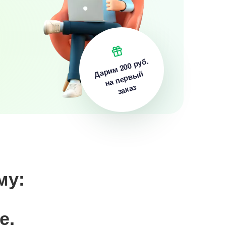
200 руб.
Дарим
на первый
заказ
му:
е.