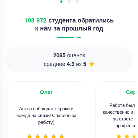
103 972
студента обратились
к нам за прошлый год
оценок
2085
среднее
из
4.9
5
Олег
Сер
Работа была
Автор соблюдает сроки и
качественно и в
всегда на связи! Спасибо за
за ответств
работу)
професси