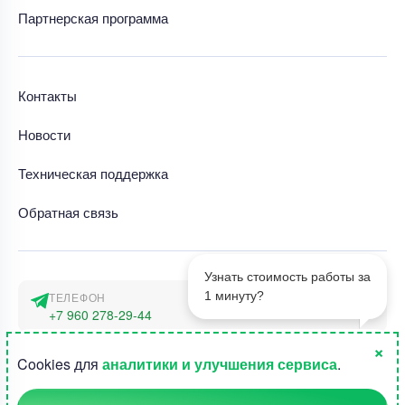
Партнерская программа
Контакты
Новости
Техническая поддержка
Обратная связь
Узнать стоимость работы за
1 минуту?
ТЕЛЕФОН
+7 960 278-29-44
×
АДРЕС
1
Cookies для
аналитики и улучшения сервиса
.
г. Москва, наб. Тараса Шевченко 23а