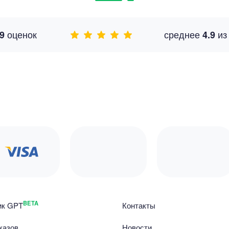
оценок
среднее
и
9
4.9
BETA
ик GPT
Контакты
казов
Новости