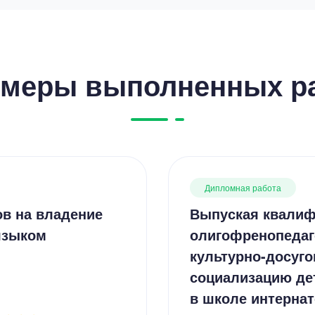
меры выполненных р
Дипломная работа
ов на владение
Выпуская квалиф
языком
олигофренопедаг
культурно-досуго
социализацию де
в школе интернат