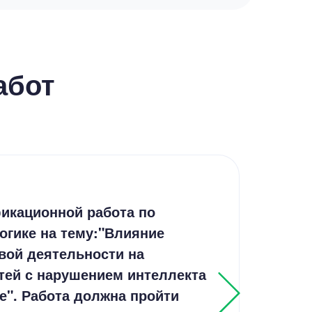
абот
Дип
икационной работа по
Соц
огике на тему:"Влияние
уча
вой деятельности на
Рос
тей с нарушением интеллекта
е". Работа должна пройти