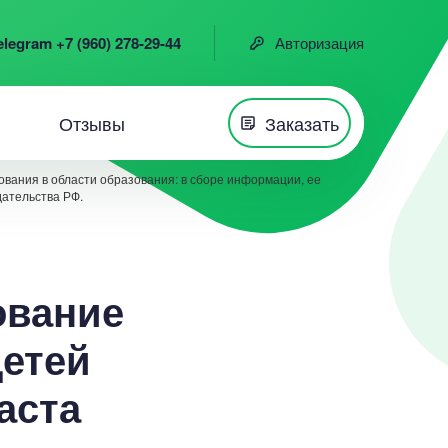
elegram +7 (960) 278-29-44
Авторизация
Отзывы
Заказать
вания в области образования: в сборе информации, ее
дательства РФ.
ование
детей
аста