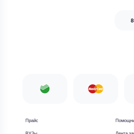
8
Прайс
Помощн
ВУЗы
Лента за