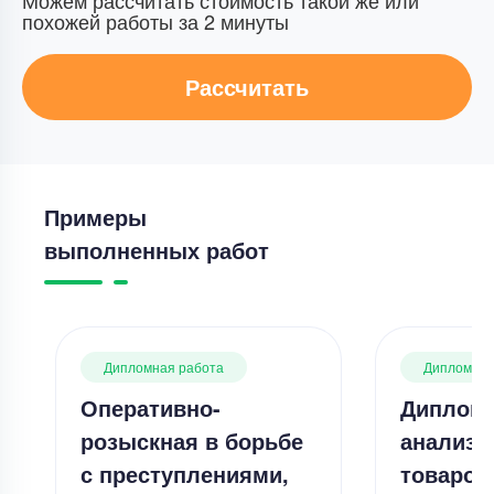
Можем рассчитать стоимость такой же или
похожей работы за 2 минуты
Рассчитать
Примеры
выполненных работ
Дипломная работа
Дипломная
Оперативно-
Дипломн
розыскная в борьбе
анализ 
с преступлениями,
товаров