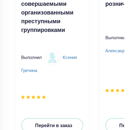
совершаемыми
розничн
организованными
преступными
группировками
Выполнил
Александр
Выполнил
Ксения
Гречина
Перейти в заказ
Пере