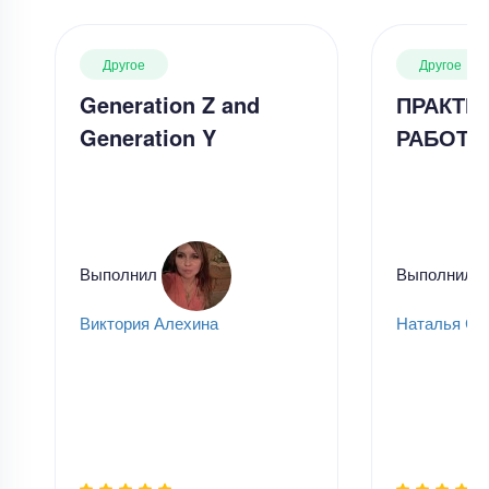
Другое
Другое
Generation Z and
ПРАКТИ
Generation Y
РАБОТА
Выполнил
Выполнил
Виктория Алехина
Наталья Се