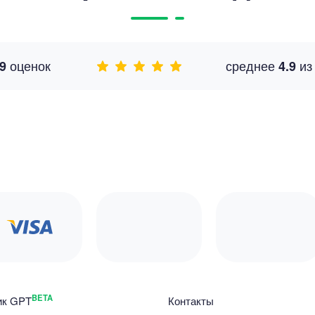
оценок
среднее
и
9
4.9
BETA
ик GPT
Контакты