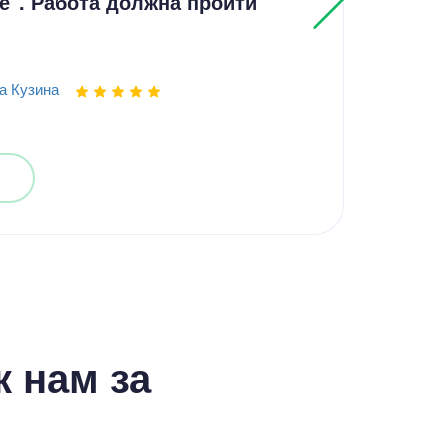
е". Работа должна пройти
Выпо
а Кузина
 нам за