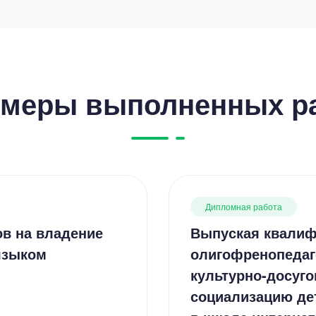
меры выполненных р
Дипломная работа
ов на владение
Выпуская квалиф
языком
олигофренопедаг
культурно-досуго
социализацию де