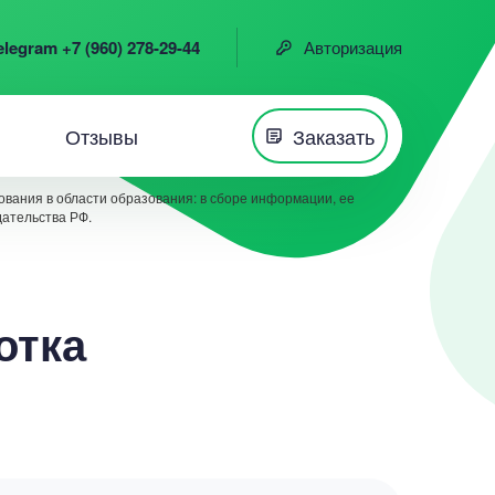
elegram +7 (960) 278-29-44
Авторизация
Отзывы
Заказать
вания в области образования: в сборе информации, ее
дательства РФ.
отка