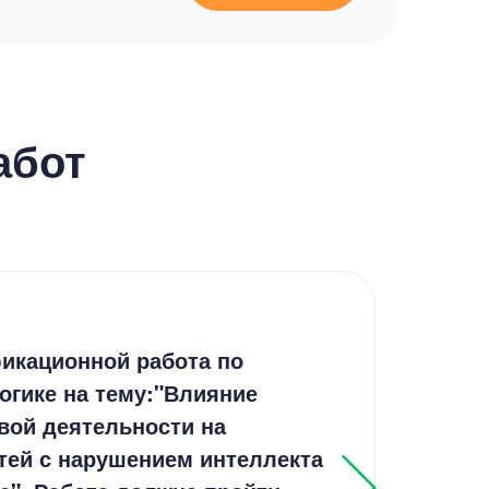
абот
Дип
икационной работа по
Соц
огике на тему:"Влияние
уча
вой деятельности на
Рос
тей с нарушением интеллекта