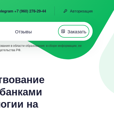
elegram +7 (960) 278-29-44
Авторизация
Отзывы
Заказать
вания в области образования: в сборе информации, ее
дательства РФ.
твование
 банками
огии на