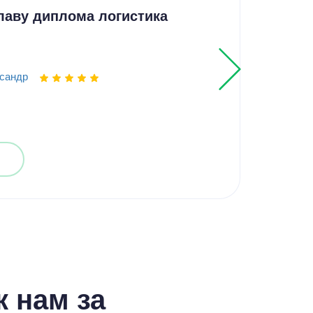
лаву диплома логистика
Тех
свар
сандр
Выпо
 нам за