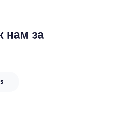
 нам за
з
5