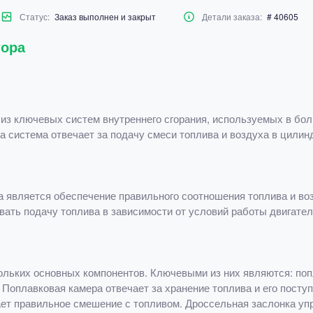
Статус:
Заказ выполнен и закрыт
Детали заказа:
# 40605
тора
из ключевых систем внутреннего сгорания, используемых в бол
та система отвечает за подачу смеси топлива и воздуха в цилин
является обеспечение правильного соотношения топлива и воз
овать подачу топлива в зависимости от условий работы двигате
ольких основных компонентов. Ключевыми из них являются: по
 Поплавковая камера отвечает за хранение топлива и его пост
ает правильное смешение с топливом. Дроссельная заслонка уп