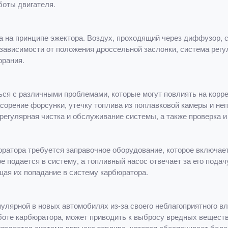
боты двигателя.
 на принципе эжектора. Воздух, проходящий через диффузор, с
 зависимости от положения дроссельной заслонки, система регу
орания.
ся с различными проблемами, которые могут повлиять на корр
орение форсунки, утечку топлива из поплавковой камеры и не
регулярная чистка и обслуживание системы, а также проверка 
ратора требуется заправочное оборудование, которое включает
е подается в систему, а топливный насос отвечает за его пода
щая их попадание в систему карбюратора.
пулярной в новых автомобилях из-за своего неблагоприятного 
аботе карбюратора, может приводить к выбросу вредных вещест
является система впрыска топлива, которая обеспечивает боле