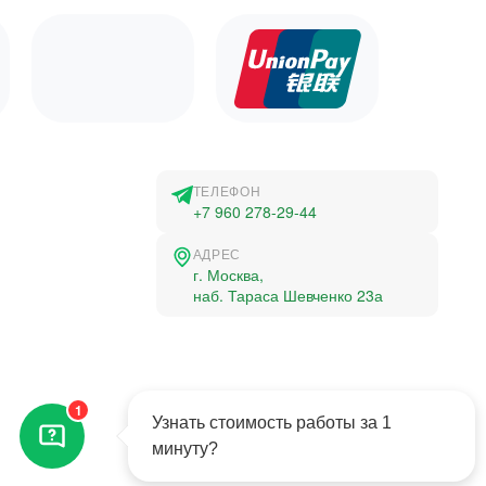
ТЕЛЕФОН
+7 960 278-29-44
АДРЕС
г. Москва,
наб. Тараса Шевченко 23а
©2015-2026, Студландия -
1
Все права защищены
Узнать стоимость работы за 1
минуту?