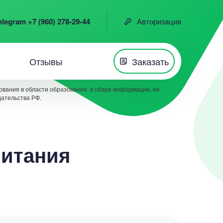
elegram +7 (960) 278-29-44
Авторизация
Отзывы
Заказать
вания в области образования: в сборе информации, ее
дательства РФ.
питания