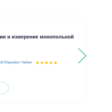
Кур
ии и измерение монопольной
Ана
обо
ей Юрьевич Чабин
Выпо