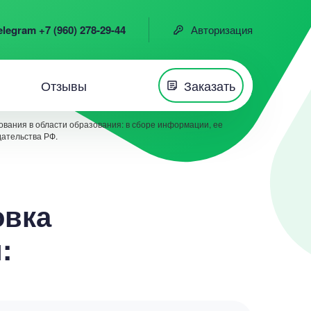
elegram +7 (960) 278-29-44
Авторизация
Отзывы
Заказать
вания в области образования: в сборе информации, ее
дательства РФ.
овка
: