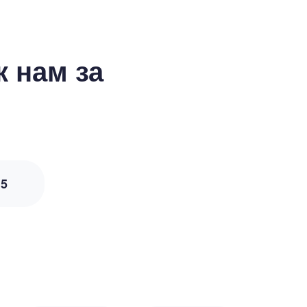
 нам за
з
5