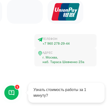
ТЕЛЕФОН
+7 960 278-29-44
АДРЕС
г. Москва,
наб. Тараса Шевченко 23а
©2015-2026, Студландия -
1
Все права защищены
Узнать стоимость работы за 1
минуту?