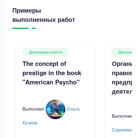
Примеры
выполненных работ
Дипломная работа
Дипломная
The concept of
Организ
prestige in the book
правов
"American Psycho"
предпри
деятель
Выполнил
Ольга
Выполнил
Кузина
Сергеевна