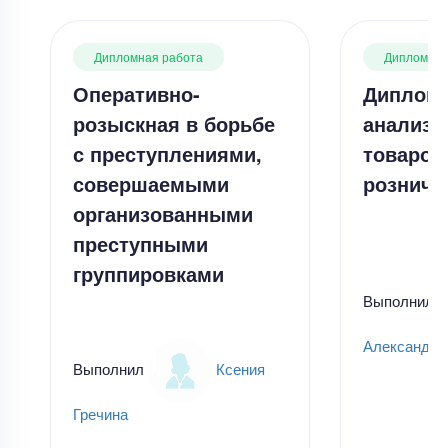
Дипломная работа
Дипломная
Оперативно-
Дипломн
розыскная в борьбе
анализ 
с преступлениями,
товаров
совершаемыми
розничн
организованными
преступными
группировками
Выполнил
Александр
Выполнил
Ксения
Гречина