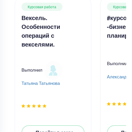
Курсовая работа
Курсовая 
Вексель.
#курсов
Особенности
-бизнес-
операций с
планиро
векселями.
Выполнил
Выполнил
Александр
Татьяна Татьянова