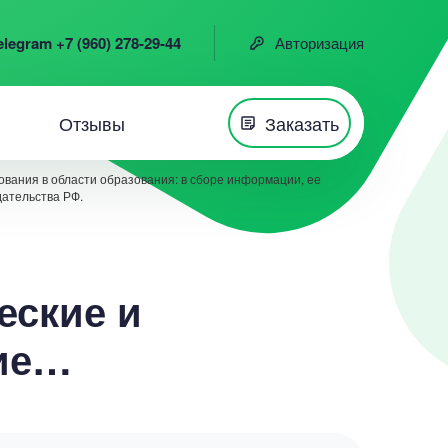
elegram +7 (960) 278-29-44
Авторизация
Отзывы
Заказать
вания в области образования: в сборе информации, ее
дательства РФ.
еские и
кие…