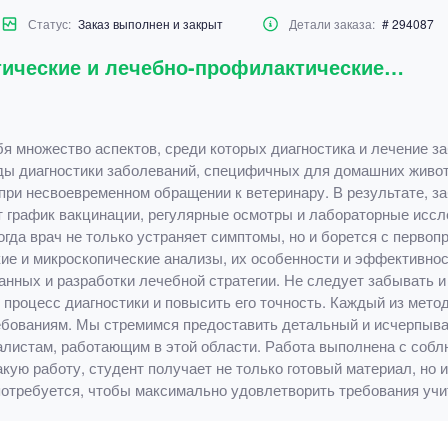
Статус:
Заказ выполнен и закрыт
Детали заказа:
# 294087
стические и лечебно-профилактические…
бя множество аспектов, среди которых диагностика и лечение з
ы диагностики заболеваний, специфичных для домашних животн
при несвоевременном обращении к ветеринару. В результате, 
рафик вакцинации, регулярные осмотры и лабораторные иссле
огда врач не только устраняет симптомы, но и борется с перво
кие и микроскопические анализы, их особенности и эффективнос
анных и разработки лечебной стратегии. Не следует забывать и
 процесс диагностики и повысить его точность. Каждый из мето
ебованиям. Мы стремимся предоставить детальный и исчерпыва
иалистам, работающим в этой области. Работа выполнена с соб
акую работу, студент получает не только готовый материал, но
потребуется, чтобы максимально удовлетворить требования учи