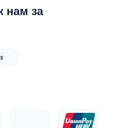
 нам за
з
5