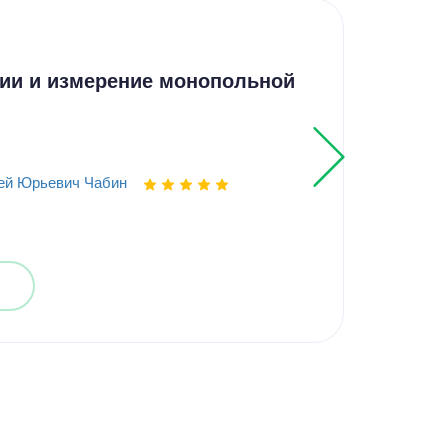
Кур
ии и измерение монопольной
Ана
обо
ей Юрьевич Чабин
Выпо