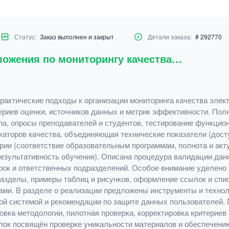
Статус:
Заказ выполнен и закрыт
Детали заказа:
# 292770
ложения по мониторингу качества…
рактические подходы к организации мониторинга качества эле
ериев оценки, источников данных и метрик эффективности. Пол
па, опросы преподавателей и студентов, тестирование функци
каторов качества, объединяющая технические показатели (досту
рии (соответствие образовательным программам, полнота и акт
результативность обучения). Описана процедура валидации данн
ерок и ответственных подразделений. Особое внимание уделен
разделы, примеры таблиц и рисунков, оформление ссылок и спис
ми. В разделе о реализации предложены инструменты и техноло
ой системой и рекомендации по защите данных пользователей.
вка методологии, пилотная проверка, корректировка критериев 
лок посвящён проверке уникальности материалов и обеспечени