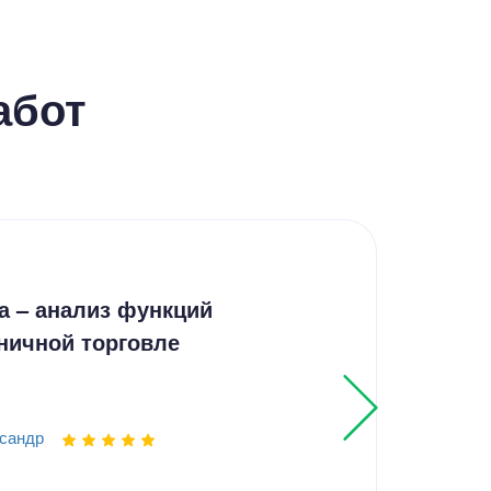
абот
Дип
а – анализ функций
Осо
ничной торговле
Pag
сандр
Выпо