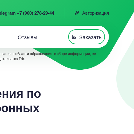
elegram +7 (960) 278-29-44
Авторизация
Отзывы
Заказать
вания в области образования: в сборе информации, ее
дательства РФ.
ения по
ронных