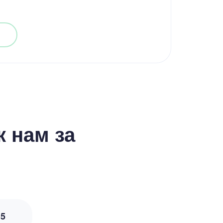
 нам за
з
5