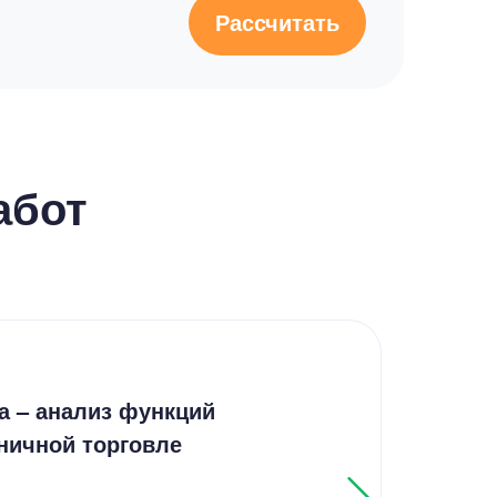
Рассчитать
абот
Дип
а – анализ функций
Осо
ничной торговле
Pag