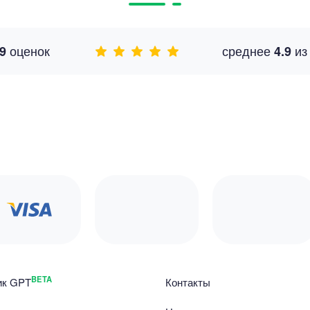
оценок
среднее
и
9
4.9
BETA
ик GPT
Контакты