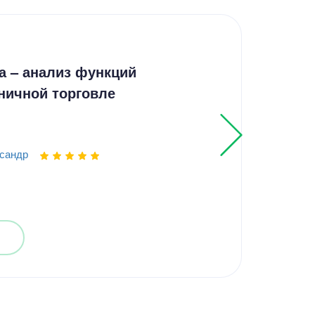
Дип
а – анализ функций
Осо
ничной торговле
Pag
сандр
Выпо