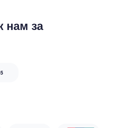
 нам за
з
5