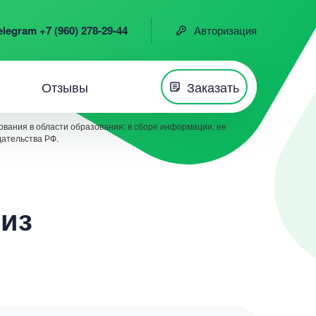
elegram +7 (960) 278-29-44
Авторизация
Отзывы
Заказать
вания в области образования: в сборе информации, ее
дательства РФ.
лиз