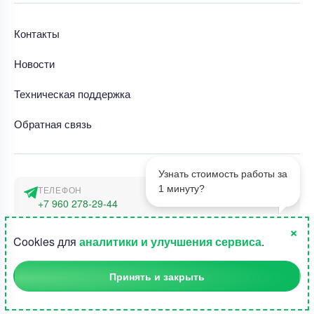
Контакты
Новости
Техническая поддержка
Обратная связь
Узнать стоимость работы за
1 минуту?
ТЕЛЕФОН
+7 960 278-29-44
×
АДРЕС
1
Cookies для
аналитики и улучшения сервиса
.
г. Москва, наб. Тараса Шевченко 23а
Принять и закрыть
©2015-2026, Студландия -
Все права защищены