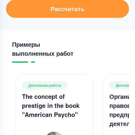
Рассчитать
Примеры
выполненных работ
Дипломная работа
Дипломная
The concept of
Организ
prestige in the book
правов
"American Psycho"
предпри
деятель