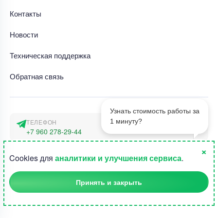
Контакты
Новости
Техническая поддержка
Обратная связь
Узнать стоимость работы за
1 минуту?
ТЕЛЕФОН
+7 960 278-29-44
×
АДРЕС
1
Cookies для
аналитики и улучшения сервиса
.
г. Москва, наб. Тараса Шевченко 23а
Принять и закрыть
©2015-2026, Студландия -
Все права защищены