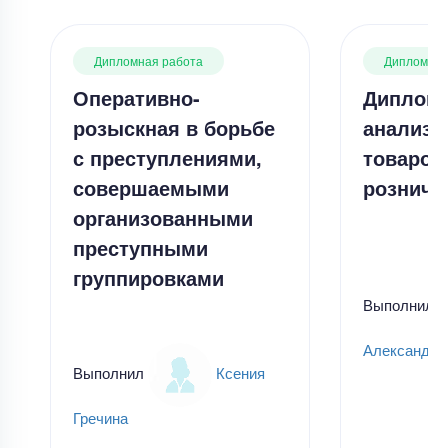
Дипломная работа
Дипломная
Оперативно-
Дипломн
розыскная в борьбе
анализ 
с преступлениями,
товаров
совершаемыми
розничн
организованными
преступными
группировками
Выполнил
Александр
Выполнил
Ксения
Гречина