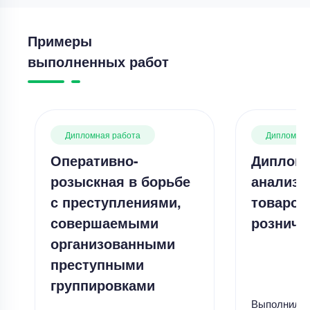
Примеры
выполненных работ
Дипломная работа
Дипломная
Оперативно-
Дипломн
розыскная в борьбе
анализ 
с преступлениями,
товаров
совершаемыми
розничн
организованными
преступными
группировками
Выполнил