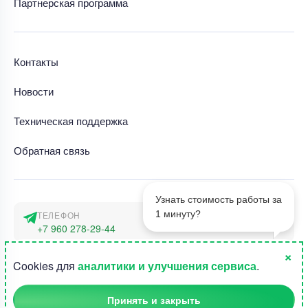
Партнерская программа
Контакты
Новости
Техническая поддержка
Обратная связь
Узнать стоимость работы за
1 минуту?
ТЕЛЕФОН
+7 960 278-29-44
×
АДРЕС
1
Cookies для
аналитики и улучшения сервиса
.
г. Москва, наб. Тараса Шевченко 23а
Принять и закрыть