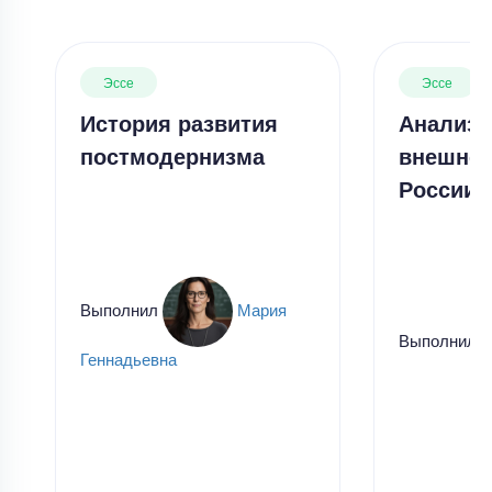
Эссе
Эссе
История развития
Анализ 
постмодернизма
внешней
России 
Выполнил
Мария
Выполнил
Геннадьевна