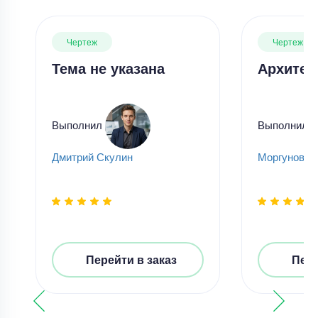
Чертеж
Чертеж
Тема не указана
Архитек
Выполнил
Выполнил
Дмитрий Скулин
Моргунова
Перейти в заказ
Пере