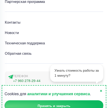
Партнерская программа
Контакты
Новости
Техническая поддержка
Обратная связь
Узнать стоимость работы за
1 минуту?
ТЕЛЕФОН
+7 960 278-29-44
×
АДРЕС
1
Cookies для
аналитики и улучшения сервиса
.
г. Москва, наб. Тараса Шевченко 23а
Принять и закрыть