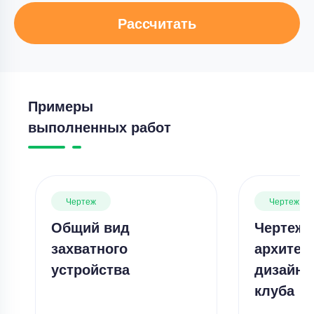
Рассчитать
Примеры
выполненных работ
Чертеж
Чертеж
Общий вид
Чертеж 
захватного
архитек
устройства
дизайне
клуба