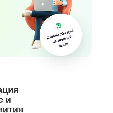
200 руб.
Дарим
на первый
заказ
ация
е и
вития