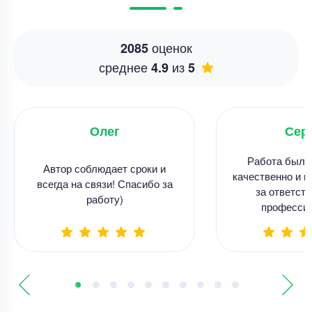
оценок
2085
среднее
из
4.9
5
Олег
Сер
Работа была
Автор соблюдает сроки и
качественно и в
всегда на связи! Спасибо за
за ответств
работу)
професси