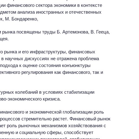
ии финансового сектора экономики в контексте
дметом анализа иностранных и отечественных
к, М. Бондаренко,
м рынка посвящены труды Б. Артемонова, В. Гееца,
щея.
о рынка и его инфраструктуры, финансовых
а в научных дискуссиях не отражена проблема
 подхода к оценке состояния конъюнктуры
тивного регулирования как финансового, так и
турных колебаний в условиях стабилизации
во-экономического кризиса.
инансового и экономической глобализации роль
роцессов стремительно растет. Финансовый рынок
тает роль рыночных механизмов хозяйствования с
венную и социальную сферы, способствует
кроэкономических показателей, стабилизации