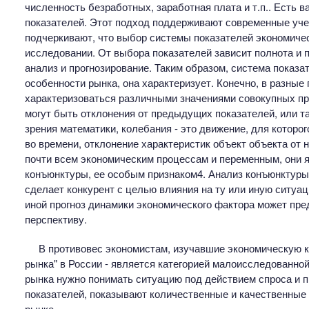
численность безработных, заработная плата и т.п.. Есть 
показателей. Этот подход поддерживают современные учены
подчеркивают, что выбор системы показателей экономиче
исследовании. От выбора показателей зависит полнота и 
анализ и прогнозирование. Таким образом, система показ
особенности рынка, она характеризует. Конечно, в разные
характеризоваться различными значениями совокупных при
могут быть отклонения от предыдущих показателей, или т
зрения математики, колебания - это движение, для которог
во времени, отклонение характеристик объект объекта от
почти всем экономическим процессам и переменным, они
конъюнктуры, ее особым признаком4. Анализ конъюнктуры
сделает конкурент с целью влияния на ту или иную ситуац
иной прогноз динамики экономического фактора может пре
перспективу.
В противовес экономистам, изучавшие экономическую к
рынка" в России - является категорией малоисследованно
рынка нужно понимать ситуацию под действием спроса и п
показателей, показывают количественные и качественные
рынке.