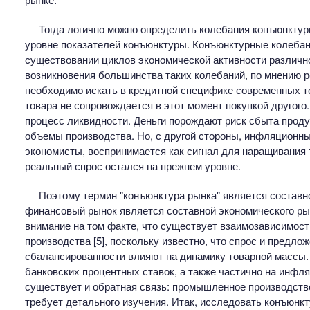
Тогда логично можно определить колебания конъюнкту
уровне показателей конъюнктуры. Конъюнктурные колебан
существовании циклов экономической активности различн
возникновения большинства таких колебаний, по мнению ро
необходимо искать в кредитной специфике современных т
товара не сопровождается в этот момент покупкой другого
процесс ликвидности. Деньги порождают риск сбыта проду
объемы производства. Но, с другой стороны, инфляционный
экономисты, воспринимается как сигнал для наращивания т
реальный спрос остался на прежнем уровне.
Поэтому термин "конъюнктура рынка" является составн
финансовый рынок является составной экономического рын
внимание на том факте, что существует взаимозависимос
производства [5], поскольку известно, что спрос и предло
сбалансированности влияют на динамику товарной массы
банковских процентных ставок, а также частично на инфл
существует и обратная связь: промышленное производств
требует детального изучения. Итак, исследовать конъюнк