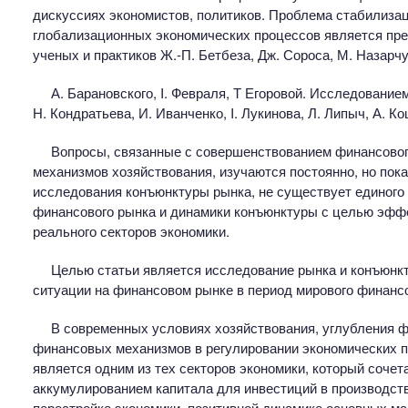
дискуссиях экономистов, политиков. Проблема стабилизац
глобализационных экономических процессов является пре
ученых и практиков Ж.-П. Бетбеза, Дж. Сороса, М. Назарчу
А. Барановского, I. Февраля, Т Егоровой. Исследование
Н. Кондратьева, И. Иванченко, I. Лукинова, Л. Липыч, А. Ко
Вопросы, связанные с совершенствованием финансовог
механизмов хозяйствования, изучаются постоянно, но пок
исследования конъюнктуры рынка, не существует единого
финансового рынка и динамики конъюнктуры с целью эффек
реального секторов экономики.
Целью статьи является исследование рынка и конъюнк
ситуации на финансовом рынке в период мирового финансо
В современных условиях хозяйствования, углубления ф
финансовых механизмов в регулировании экономических п
является одним из тех секторов экономики, который соче
аккумулированием капитала для инвестиций в производст
перестройке экономики, позитивной динамике основных ма