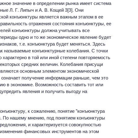
важное значение в определении рынка имеет система
е Л. Г. Липыч и А. В. Кощей 3[3]. Они
ской конъюнктуры является важным этапом в ее
правильность отражения состояния конъюнктуры, ее
ателей конъюнктуры должна учитывать все
 периоды одно и то же экономическое явление будет
знаков, т.е. конъюнктура будет меняться. Здесь
ак называемые конъюнктурные колебания. С точки
о характерно в той или иной степени повторяемость
 некоторых средних величин. Колебания присущи
 являются основным элементом экономической
 означает получение информации раньше, чем это
ию в экономике. Возможность составить тот или
дупредить явления и получить выгоду на
онъюнктуру, к сожалению, понятие "конъюнктура
й. По нашему мнению, под понятием конъюнктуры
редложения, и характеризуется совокупностью
 изменения финансовых инструментов на этом