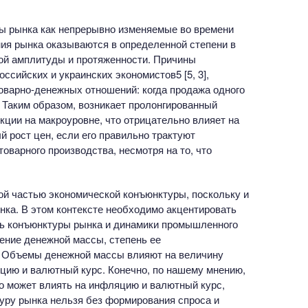
ры рынка как непрерывно изменяемые во времени
ия рынка оказываются в определенной степени в
ой амплитуды и протяженности. Причины
ссийских и украинских экономистов5 [5, 3],
оварно-денежных отношений: когда продажа одного
. Таким образом, возникает пролонгированный
кции на макроуровне, что отрицательно влияет на
 рост цен, если его правильно трактуют
оварного производства, несмотря на то, что
ой частью экономической конъюнктуры, поскольку и
ка. В этом контексте необходимо акцентировать
ть конъюнктуры рынка и динамики промышленного
жение денежной массы, степень ее
. Объемы денежной массы влияют на величину
яцию и валютный курс. Конечно, по нашему мнению,
о может влиять на инфляцию и валютный курс,
туру рынка нельзя без формирования спроса и