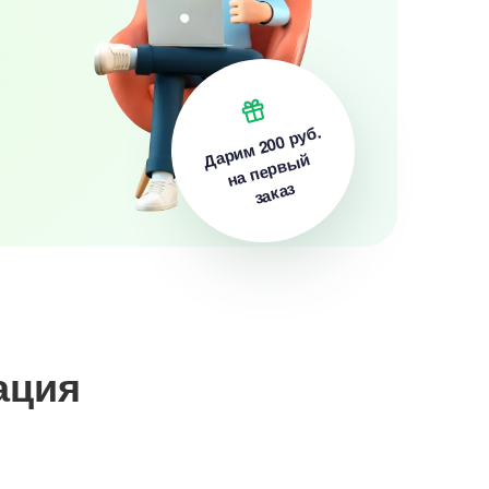
200 руб.
Дарим
на первый
заказ
ация