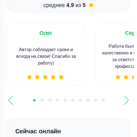
среднее
из
4.9
5
Олег
Сер
Работа была
Автор соблюдает сроки и
качественно и в
всегда на связи! Спасибо за
за ответств
работу)
професси
Сейчас онлайн