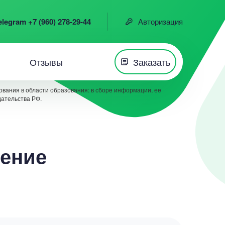
elegram +7 (960) 278-29-44
Авторизация
Отзывы
Заказать
вания в области образования: в сборе информации, ее
дательства РФ.
ение