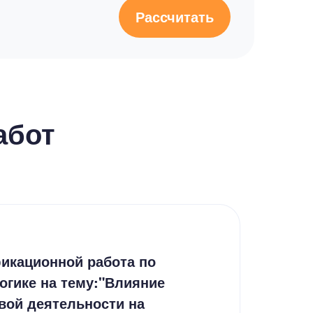
Рассчитать
абот
Дип
икационной работа по
Соц
огике на тему:"Влияние
уча
вой деятельности на
Рос