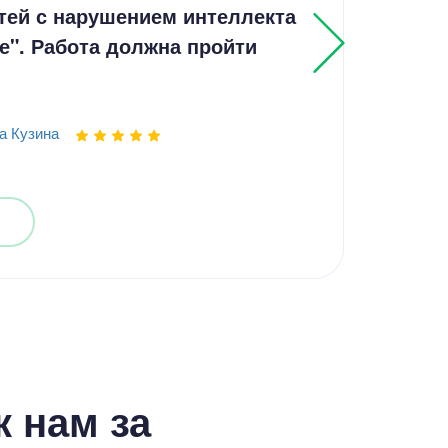
тей с нарушением интеллекта
е". Работа должна пройти
Выпо
а Кузина
 нам за