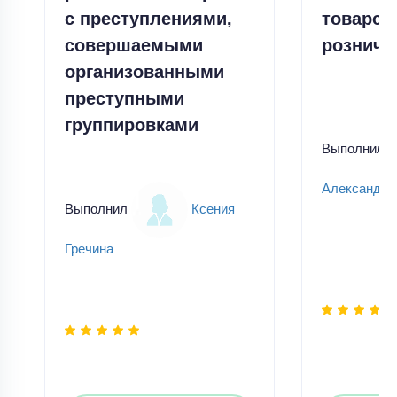
с преступлениями,
товаров
совершаемыми
розничн
организованными
преступными
группировками
Выполнил
Александр
Выполнил
Ксения
Гречина