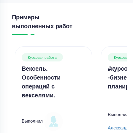
Примеры
выполненных работ
Курсовая работа
Курсовая 
Вексель.
#курсов
Особенности
-бизнес-
операций с
планиро
векселями.
Выполнил
Выполнил
Александр