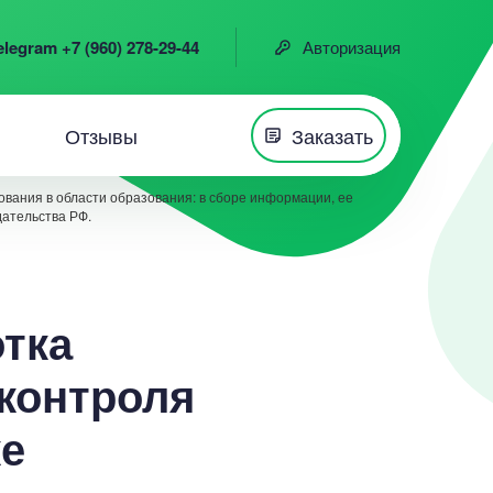
elegram +7 (960) 278-29-44
Авторизация
Отзывы
Заказать
вания в области образования: в сборе информации, ее
дательства РФ.
отка
контроля
ке