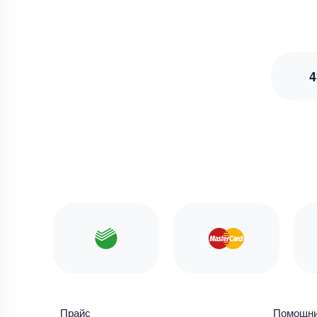
4
Прайс
Помощн