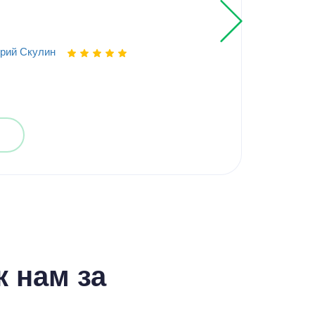
рий Скулин
Выпо
 нам за