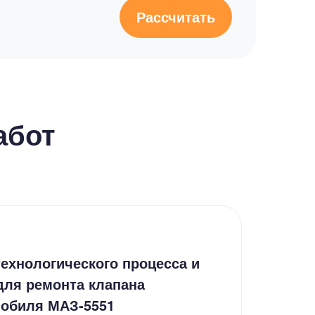
Рассчитать
абот
Кур
ехнологического процесса и
Кур
для ремонта клапана
расс
мобиля МАЗ-5551
пуб