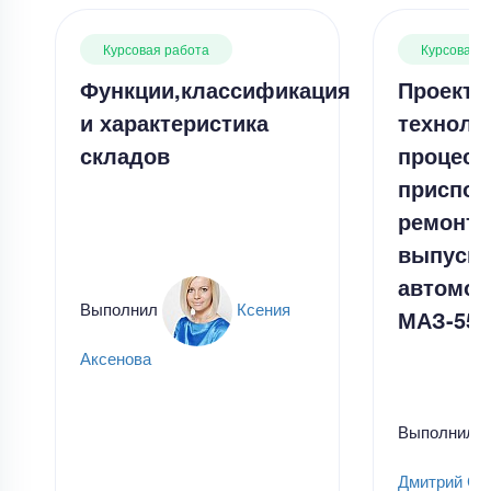
Курсовая работа
Курсовая 
Функции,классификация
Проекти
и характеристика
техноло
складов
процесс
приспос
ремонта
выпусно
автомоб
Выполнил
Ксения
МАЗ-555
Аксенова
Выполнил
Дмитрий Ск