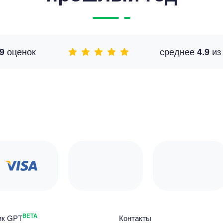
оценок
среднее
и
9
4.9
BETA
ик GPT
Контакты