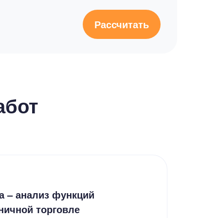
Рассчитать
абот
Дип
а – анализ функций
Осо
ничной торговле
Pag