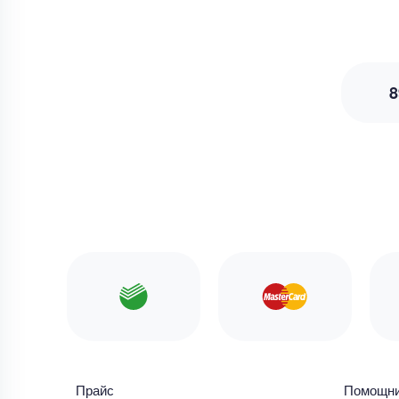
8
Прайс
Помощн