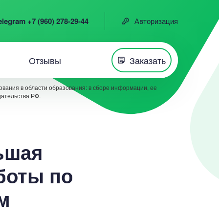
elegram +7 (960) 278-29-44
Авторизация
Отзывы
Заказать
вания в области образования: в сборе информации, ее
дательства РФ.
ьшая
боты по
м