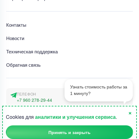
Контакты
Новости
Техническая поддержка
Обратная связь
Узнать стоимость работы за
1 минуту?
ТЕЛЕФОН
+7 960 278-29-44
×
АДРЕС
1
Cookies для
аналитики и улучшения сервиса
.
г. Москва, наб. Тараса Шевченко 23а
Принять и закрыть
©2015-2026, Студландия -