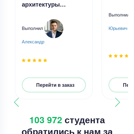
архитектуры…
Выполнил
Выполнил
Юрьевич Ча
Александр
Перейти в заказ
Пере
103 972
студента
обратились к нам за