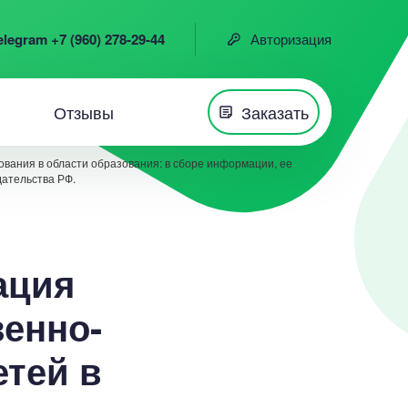
elegram +7 (960) 278-29-44
Авторизация
Отзывы
Заказать
вания в области образования: в сборе информации, ее
дательства РФ.
ация
енно-
етей в