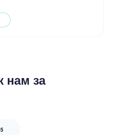
 нам за
з
5