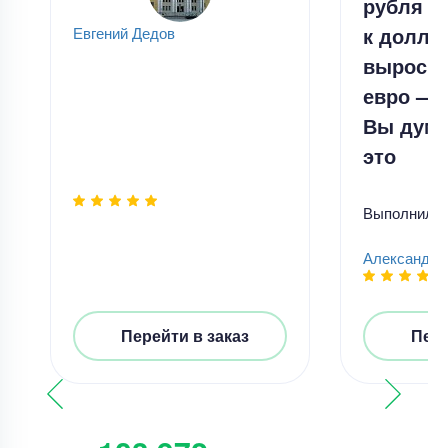
рубля п
к долла
Евгений Дедов
вырос на
евро — н
Вы дума
это
Выполнил
Александр
Перейти в заказ
Пере