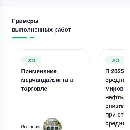
Примеры
выполненных работ
Эссе
Эссе
Применение
В 2025 г.
мерчандайзинга в
среднег
торговле
мировая
нефть м
снизила
при это
среднег
Выполнил