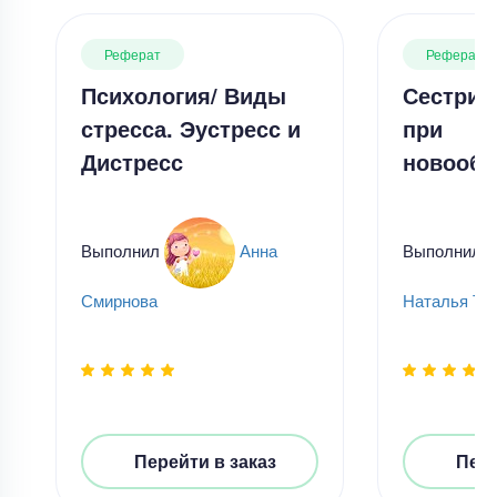
Реферат
Реферат
Психология/ Виды
Сестрин
стресса. Эустресс и
при
Дистресс
новообр
Выполнил
Анна
Выполнил
Смирнова
Наталья Ти
Перейти в заказ
Пере