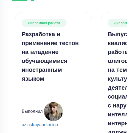
Дипломная работа
Дипломная
Разработка и
Выпуск
применение тестов
квалифи
на владение
работа 
обучающимися
олигофр
иностранным
на тему
языком
культур
деятель
социали
с наруш
Выполнил
интелле
интернат
uzinskayaantonina
должна 