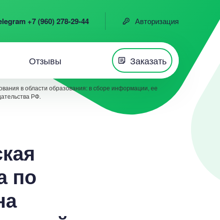
elegram +7 (960) 278-29-44
Авторизация
Отзывы
Заказать
вания в области образования: в сборе информации, ее
дательства РФ.
ская
а по
на