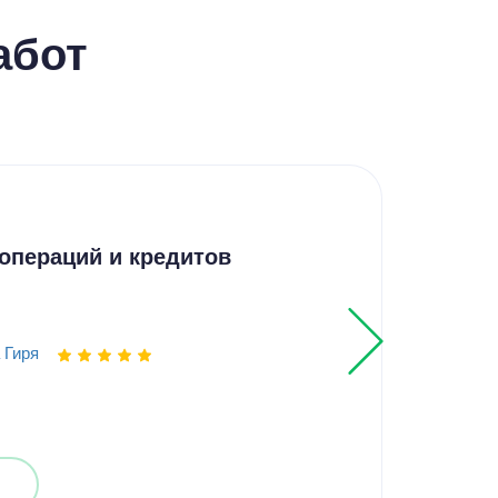
абот
Дип
операций и кредитов
пер
 Гиря
Выпо