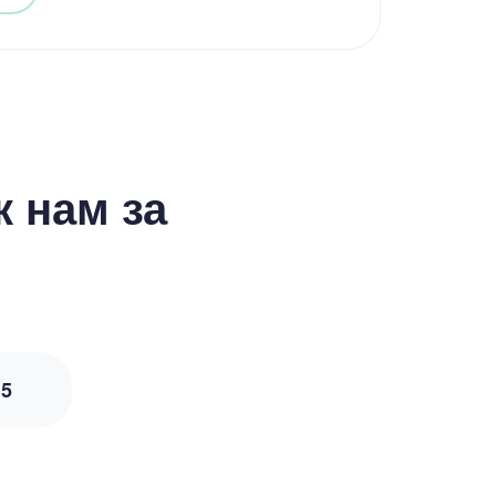
 нам за
з
5