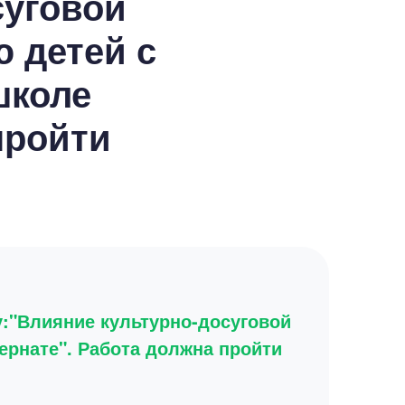
суговой
 детей с
школе
пройти
:"Влияние культурно-досуговой
ернате". Работа должна пройти