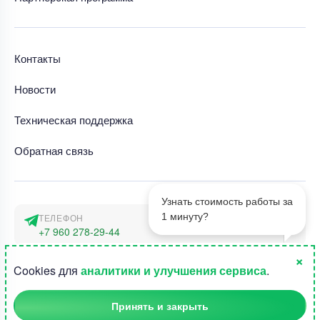
Контакты
Новости
Техническая поддержка
Обратная связь
Узнать стоимость работы за
1 минуту?
ТЕЛЕФОН
+7 960 278-29-44
×
АДРЕС
1
Cookies для
аналитики и улучшения сервиса
.
г. Москва, наб. Тараса Шевченко 23а
Принять и закрыть
©2015-2026, Студландия -