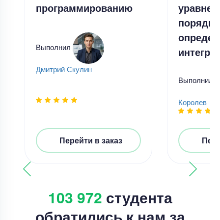
программированию
уравнени
порядка,
опреде
Выполнил
интеграл
Дмитрий Скулин
Выполнил
Королев
Перейти в заказ
Пере
103 972
студента
обратились к нам за