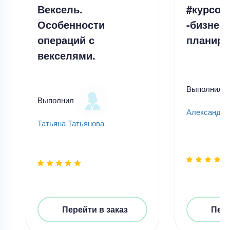
Вексель.
#курсов
Особенности
-бизнес-
операций с
планиро
векселями.
Выполнил
Выполнил
Александр
Татьяна Татьянова
Перейти в заказ
Пере