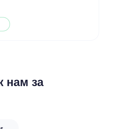
 нам за
з