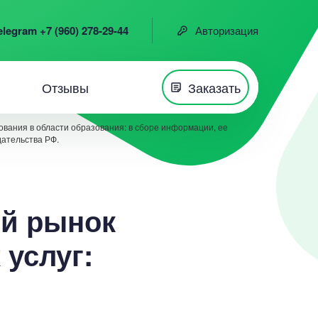
elegram +7 (960) 278-29-44
Авторизация
Отзывы
Заказать
вания в области образования: в сборе информации, ее
дательства РФ.
ый рынок
 услуг: