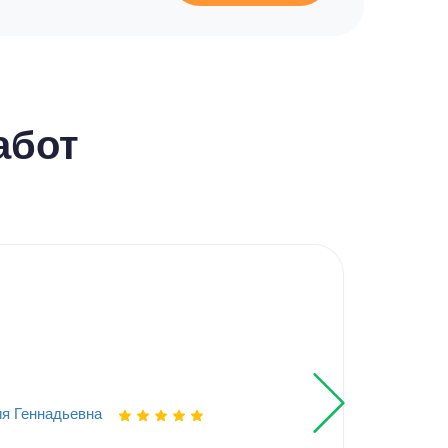
абот
Кур
Эле
я Геннадьевна
Выпо