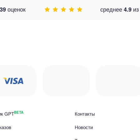
оценок
среднее
и
39
4.9
BETA
ик GPT
Контакты
казов
Новости