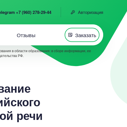
elegram +7 (960) 278-29-44
Авторизация
Отзывы
Заказать
вания в области образования: в сборе информации, ее
дательства РФ.
вание
ийского
ой речи