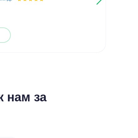
Выпо
 нам за