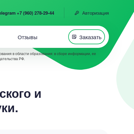
elegram +7 (960) 278-29-44
Авторизация
Отзывы
Заказать
вания в области образования: в сборе информации, ее
дательства РФ.
ского и
ки.