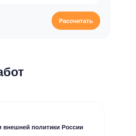
Рассчитать
абот
Эсс
и внешней политики России
Пов
инв