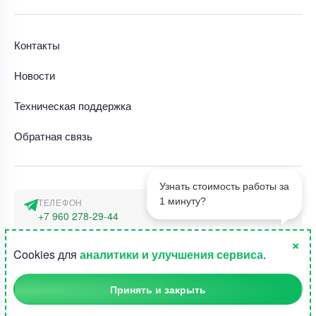
Контакты
Новости
Техническая поддержка
Обратная связь
Узнать стоимость работы за
1 минуту?
ТЕЛЕФОН
+7 960 278-29-44
×
АДРЕС
1
Cookies для
аналитики и улучшения сервиса
.
г. Москва, наб. Тараса Шевченко 23а
Принять и закрыть
©2015-2026, Студландия -
Все права защищены