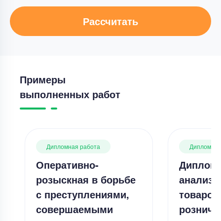
Рассчитать
Примеры
выполненных работ
Дипломная работа
Дипломная
Оперативно-
Дипломн
розыскная в борьбе
анализ 
с преступлениями,
товаров
совершаемыми
розничн