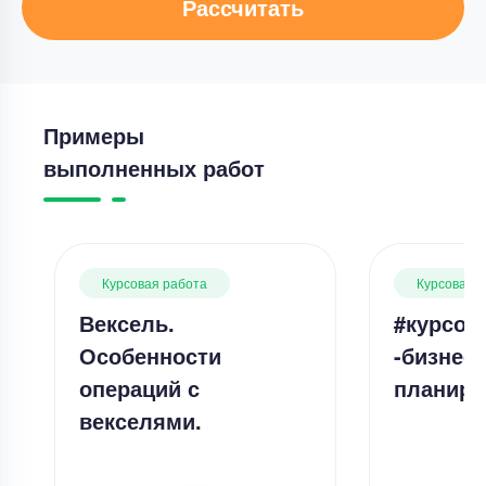
Рассчитать
Примеры
выполненных работ
Курсовая работа
Курсовая 
Вексель.
#курсов
Особенности
-бизнес-
операций с
планиро
векселями.