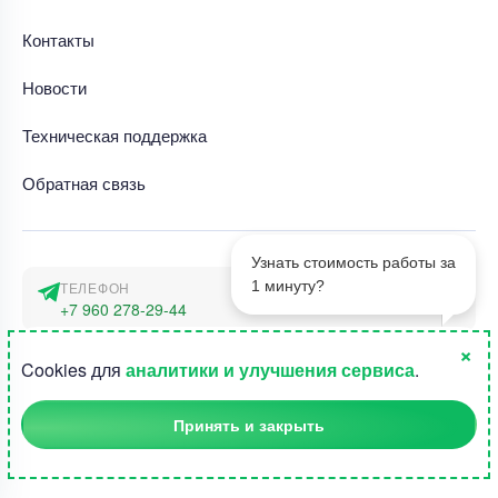
Контакты
Новости
Техническая поддержка
Обратная связь
Узнать стоимость работы за
1 минуту?
ТЕЛЕФОН
+7 960 278-29-44
×
АДРЕС
1
Cookies для
аналитики и улучшения сервиса
.
г. Москва, наб. Тараса Шевченко 23а
Принять и закрыть
©2015-2026, Студландия -
Все права защищены