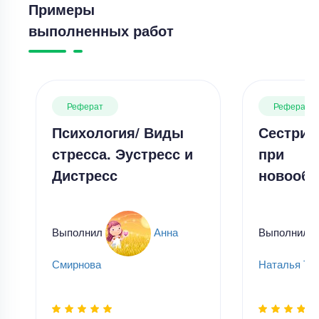
Примеры
выполненных работ
Реферат
Реферат
Психология/ Виды
Сестрин
стресса. Эустресс и
при
Дистресс
новообр
Выполнил
Анна
Выполнил
Смирнова
Наталья Ти