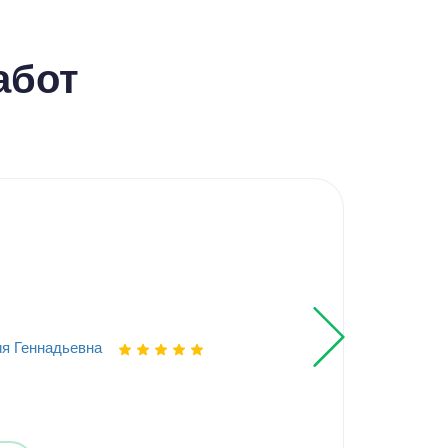
абот
Кур
Эле
я Геннадьевна
Выпо