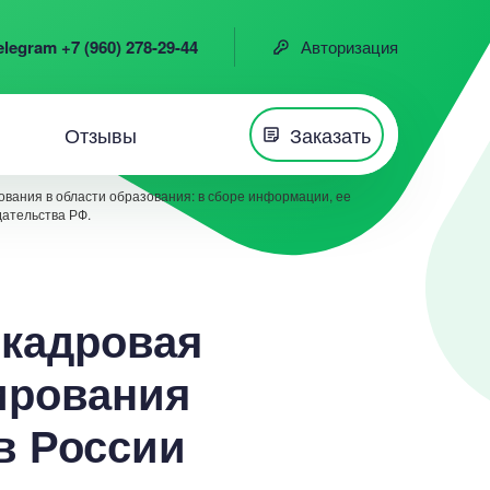
elegram +7 (960) 278-29-44
Авторизация
Отзывы
Заказать
вания в области образования: в сборе информации, ее
дательства РФ.
 кадровая
ирования
в России