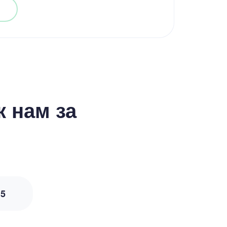
 нам за
з
5