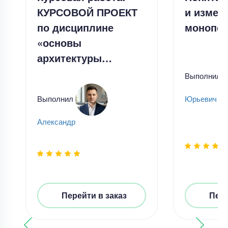
КУРСОВОЙ ПРОЕКТ
и измер
по дисциплине
монопол
«основы
архитектуры…
Выполнил
Выполнил
Юрьевич Ча
Александр
Перейти в заказ
Пере